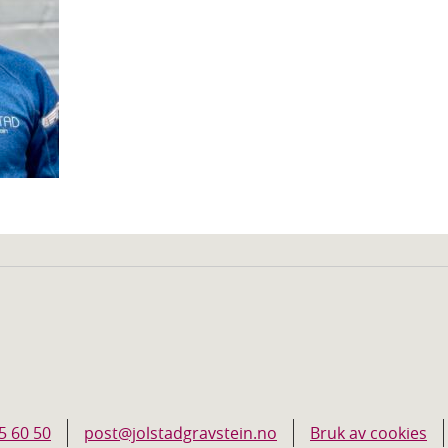
5 60 50
post@jolstadgravstein.no
Bruk av cookies