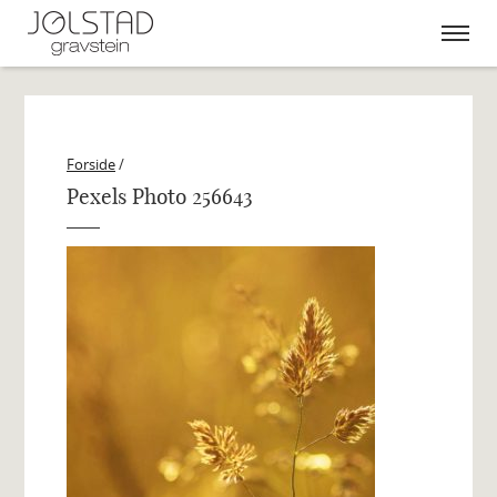
Skip
to
content
Forside
/
Pexels Photo 256643