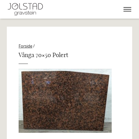
Skip
to
content
Forside
/
Vånga 70×50 Polert