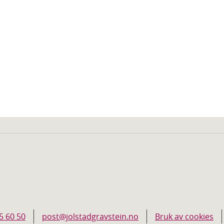
5 60 50
post@jolstadgravstein.no
Bruk av cookies