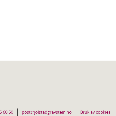
5 60 50
post@jolstadgravstein.no
Bruk av cookies