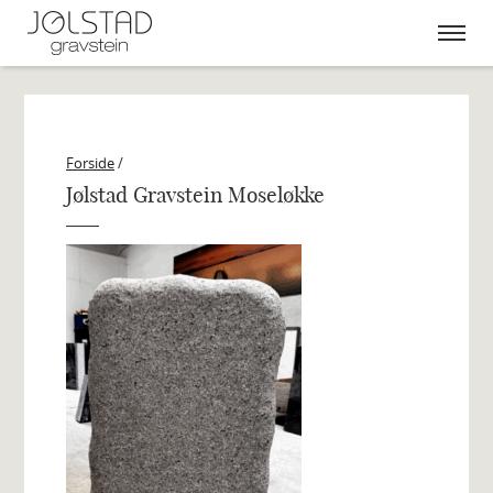
Skip
to
content
Forside
/
Jølstad Gravstein Moseløkke