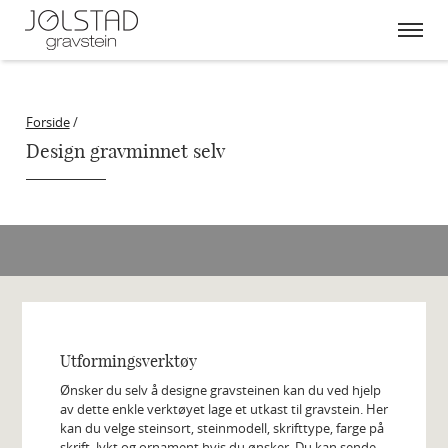
Skip
to
content
Forside
/
Design gravminnet selv
Utformingsverktøy
Ønsker du selv å designe gravsteinen kan du ved hjelp
av dette enkle verktøyet lage et utkast til gravstein. Her
kan du velge steinsort, steinmodell, skrifttype, farge på
skrift, lykt og ornament hvis du ønsker. Du kan sende