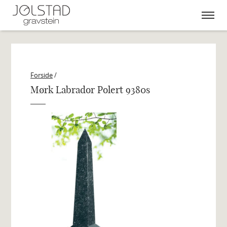
Skip
to
content
Forside
/
Mørk Labrador Polert 9380s