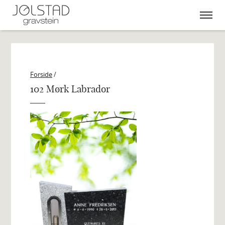
Skip
to
content
Forside
/
102 Mørk Labrador